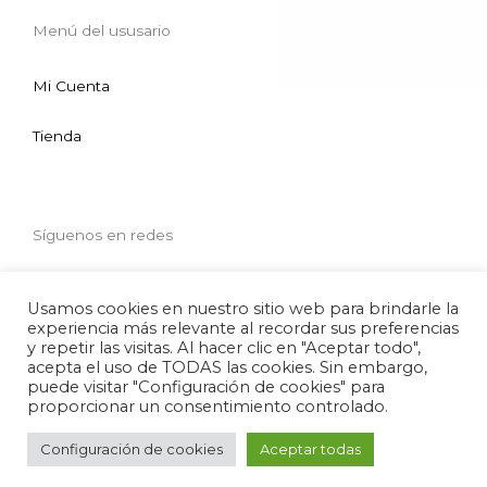
Menú del ususario
Mi Cuenta
Tienda
Síguenos en redes
Sigue nuestras novedades en redes sociales
Usamos cookies en nuestro sitio web para brindarle la
F
I
experiencia más relevante al recordar sus preferencias
a
n
y repetir las visitas. Al hacer clic en "Aceptar todo",
c
s
acepta el uso de TODAS las cookies. Sin embargo,
e
t
puede visitar "Configuración de cookies" para
b
a
proporcionar un consentimiento controlado.
o
g
o
r
k
a
Configuración de cookies
Aceptar todas
m
© 2022 Todos los derechos reservados