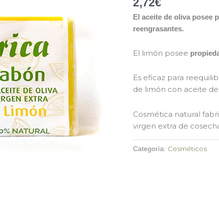
2,72
€
El aceite de oliva posee
reengrasantes.
El limón posee
propieda
Es eficaz para reequilibr
de limón con aceite de 
Cosmética natural fabr
virgen extra de cosech
Cosméticos
Categoría: