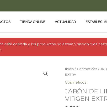
UCTOS
TIENDA ONLINE
ACTUALIDAD
ESTABLECIM
 está cerrada y los productos no estarán disponibles hasta 
.
Inicio
/
Cosméticos
/ JA
EXTRA
Cosméticos
JABÓN DE LI
VIRGEN EXT